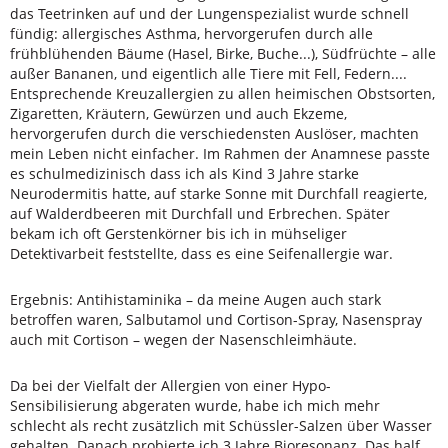
das Teetrinken auf und der Lungenspezialist wurde schnell
fündig: allergisches Asthma, hervorgerufen durch alle
frühblühenden Bäume (Hasel, Birke, Buche...), Südfrüchte – alle
außer Bananen, und eigentlich alle Tiere mit Fell, Federn....
Entsprechende Kreuzallergien zu allen heimischen Obstsorten,
Zigaretten, Kräutern, Gewürzen und auch Ekzeme,
hervorgerufen durch die verschiedensten Auslöser, machten
mein Leben nicht einfacher. Im Rahmen der Anamnese passte
es schulmedizinisch dass ich als Kind 3 Jahre starke
Neurodermitis hatte, auf starke Sonne mit Durchfall reagierte,
auf Walderdbeeren mit Durchfall und Erbrechen. Später
bekam ich oft Gerstenkörner bis ich in mühseliger
Detektivarbeit feststellte, dass es eine Seifenallergie war.
Ergebnis: Antihistaminika – da meine Augen auch stark
betroffen waren, Salbutamol und Cortison-Spray, Nasenspray
auch mit Cortison – wegen der Nasenschleimhäute.
Da bei der Vielfalt der Allergien von einer Hypo-
Sensibilisierung abgeraten wurde, habe ich mich mehr
schlecht als recht zusätzlich mit Schüssler-Salzen über Wasser
gehalten. Danach probierte ich 3 Jahre Bioresonanz. Das half